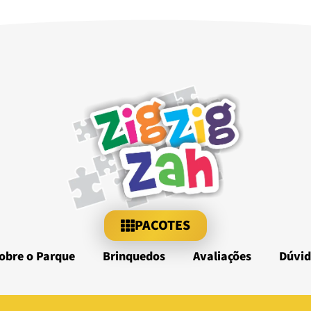
PACOTES
obre o Parque
Brinquedos
Avaliações
Dúvid