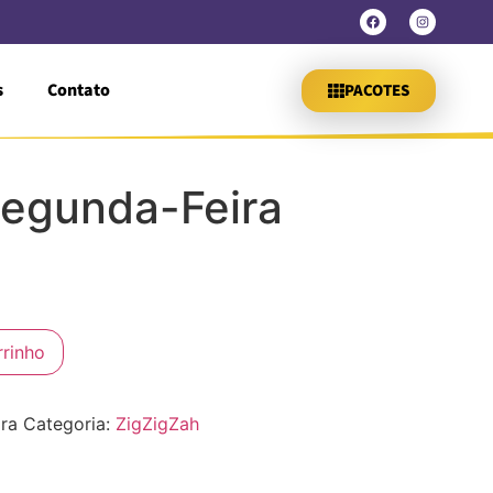
s
Contato
PACOTES
Segunda-Feira
rrinho
ra
Categoria:
ZigZigZah