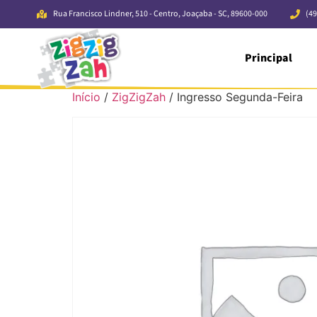
Rua Francisco Lindner, 510 - Centro, Joaçaba - SC, 89600-000
(49
Principal
Início
/
ZigZigZah
/ Ingresso Segunda-Feira