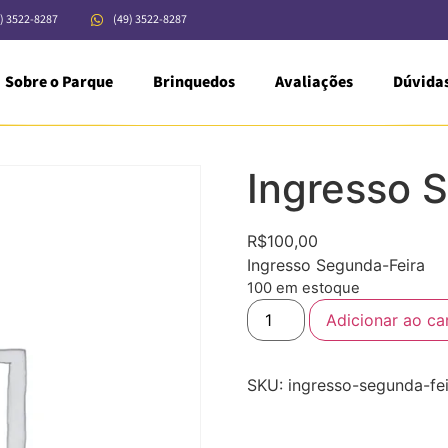
) 3522-8287
(49) 3522-8287
Sobre o Parque
Brinquedos
Avaliações
Dúvida
Ingresso 
R$
100,00
Ingresso Segunda-Feira
100 em estoque
Adicionar ao ca
SKU:
ingresso-segunda-fei