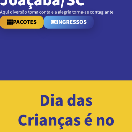
Joaçaba/SC
Aqui diversão toma conta e a alegria torna-se contagiante.
PACOTES
INGRESSOS
Dia das
Crianças é no