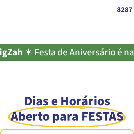
8287
igZah
✶ Festa de Aniversário é n
Dias e Horários
Aberto para FESTAS