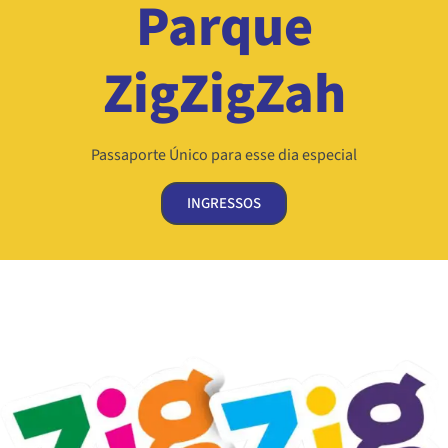
Parque
ZigZigZah
Passaporte Único para esse dia especial
INGRESSOS