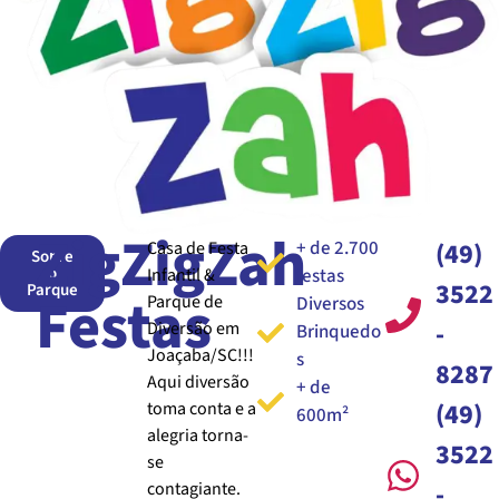
ZigZigZah
+ de 2.700
(49)
Casa de Festa
Sobre
o
Infantil &
festas
3522
Parque
Festas
Parque de
Diversos
-
Diversão em
Brinquedo
Joaçaba/SC!!!
s
8287
Aqui diversão
+ de
(49)
toma conta e a
600m²
alegria torna-
3522
se
-
contagiante.