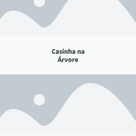
Casinha na
Árvore