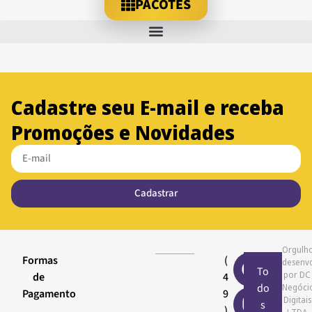
PACOTES
Cadastre seu E-mail e receba
Promoções e Novidades
Cadastrar
Orgulh
Formas
(
desenv
To
por DC
de
4
do
Negóci
Pagamento
9
Digitais
s
)